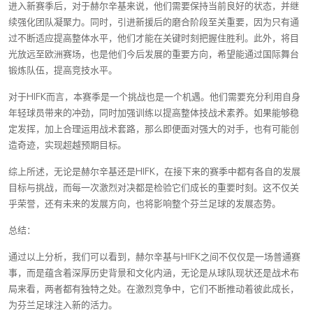
进入新赛季后，对于赫尔辛基来说，他们需要保持当前良好的状态，并继
续强化团队凝聚力。同时，引进新援后的磨合阶段至关重要，因为只有通
过不断适应提高整体水平，他们才能在关键时刻把握住胜利。此外，将目
光放远至欧洲赛场，也是他们今后发展的重要方向，希望能通过国际舞台
锻炼队伍，提高竞技水平。
对于HIFK而言，本赛季是一个挑战也是一个机遇。他们需要充分利用自身
年轻球员带来的冲劲，同时加强训练以提高整体技战术素养。如果能够稳
定发挥，加上合理运用战术套路，那么即便面对强大的对手，也有可能创
造奇迹，实现超越预期目标。
综上所述，无论是赫尔辛基还是HIFK，在接下来的赛季中都有各自的发展
目标与挑战，而每一次激烈对决都是检验它们成长的重要时刻。这不仅关
乎荣誉，还有未来的发展方向，也将影响整个芬兰足球的发展态势。
总结：
通过以上分析，我们可以看到，赫尔辛基与HIFK之间不仅仅是一场普通赛
事，而是蕴含着深厚历史背景和文化内涵，无论是从球队现状还是战术布
局来看，两者都有独特之处。在激烈竞争中，它们不断推动着彼此成长，
为芬兰足球注入新的活力。