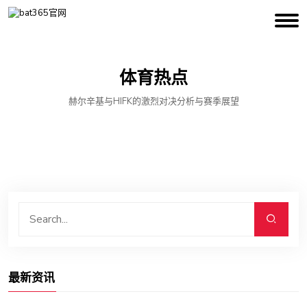
体育热点
赫尔辛基与HIFK的激烈对决分析与赛季展望
最新资讯