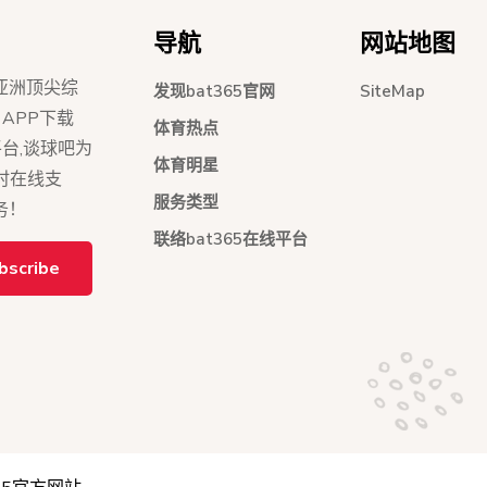
导航
网站地图
亚洲顶尖综
发现bat365官网
SiteMap
APP下载
体育热点
台,谈球吧为
体育明星
时在线支
服务类型
务！
联络bat365在线平台
bscribe