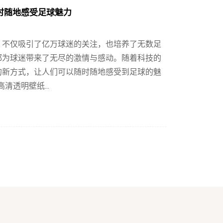
时随地感受足球魅力
，不仅吸引了亿万球迷的关注，也培养了无数足
都为球迷带来了无尽的激情与感动。随着科技的
的新方式，让人们可以随时随地感受到足球的魅
透明壁纸...