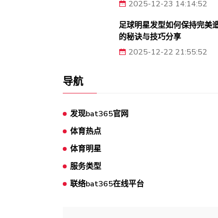
2025-12-23 14:14:52
足球明星发型如何保持完美
的秘诀与技巧分享
2025-12-22 21:55:52
导航
发现bat365官网
体育热点
体育明星
服务类型
联络bat365在线平台