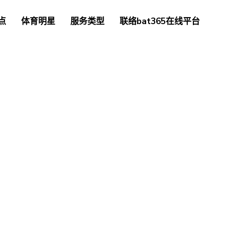
点
体育明星
服务类型
联络bat365在线平台