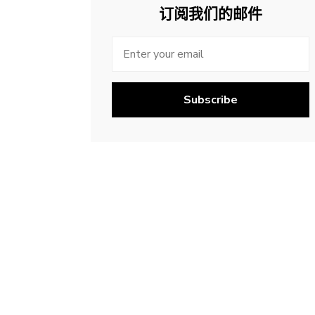
订阅我们的邮件
Subscribe