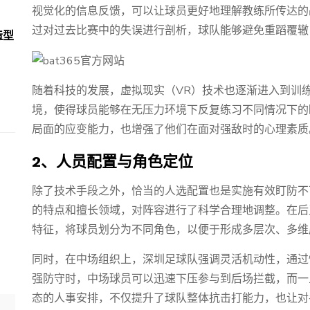
视觉化的信息反馈，可以让球员更好地理解教练所传达的
过对过去比赛中的失误进行剖析，球队能够避免重蹈覆辙
造型
随着科技的发展，虚拟现实（VR）技术也逐渐进入到训
境，使得球员能够在无压力环境下反复练习不同情况下的
局面的应变能力，也增强了他们在面对强敌时的心理素质
2、人员配置与角色定位
除了技术手段之外，恰当的人选配置也是实施有效盯防不
的特点和擅长领域，对阵容进行了科学合理地调整。在后
特征，将球员划分为不同角色，以便于形成多层次、多维
同时，在中场组织上，深圳足球队强调灵活机动性，通过
强防守时，中场球员可以迅速下压参与到后场拦截，而一
态的人事安排，不仅提升了球队整体抗击打能力，也让对