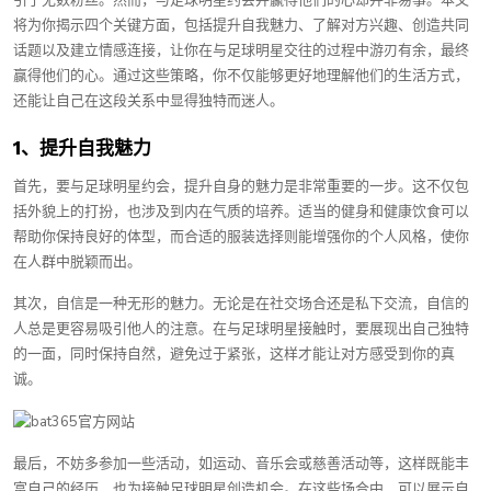
引了无数粉丝。然而，与足球明星约会并赢得他们的心却并非易事。本文
将为你揭示四个关键方面，包括提升自我魅力、了解对方兴趣、创造共同
话题以及建立情感连接，让你在与足球明星交往的过程中游刃有余，最终
赢得他们的心。通过这些策略，你不仅能够更好地理解他们的生活方式，
还能让自己在这段关系中显得独特而迷人。
1、提升自我魅力
首先，要与足球明星约会，提升自身的魅力是非常重要的一步。这不仅包
括外貌上的打扮，也涉及到内在气质的培养。适当的健身和健康饮食可以
帮助你保持良好的体型，而合适的服装选择则能增强你的个人风格，使你
在人群中脱颖而出。
其次，自信是一种无形的魅力。无论是在社交场合还是私下交流，自信的
人总是更容易吸引他人的注意。在与足球明星接触时，要展现出自己独特
的一面，同时保持自然，避免过于紧张，这样才能让对方感受到你的真
诚。
最后，不妨多参加一些活动，如运动、音乐会或慈善活动等，这样既能丰
富自己的经历，也为接触足球明星创造机会。在这些场合中，可以展示自