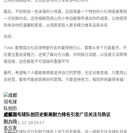
之间的情感纽带，让他愿意与你分享更多内心世界.
最后，不妨制造一些浪漫的小惊喜，比如准备一个特别的小礼物或者策划
一次别致约会。这些细腻而用心的小举动能够传递出你的诚意，让他感受
到来自你的温暖和爱意，从而愿意投入更多精力维系这段关系.
总结：
Total, 要想成功与足球明星约会并赢得他们心，需要从多个方面着手。不
仅要注重自身魅力，还需了解对方兴趣，共同探讨话题，以及建立深厚情
感连接，这些都是不可或缺的重要环节.
最终，希望每个人都能够勇敢追寻自己的梦想，无论对象是谁，只要用心
去经营，都有可能收获美好的爱情。只要坚持努力，相信终将赢得幸福！
成都羽毛球队创历史新高耐力排名引发广泛关注与热议
2025-11-12 18:25:27
成都羽毛球队近日在耐力排名上创下历史新高，这一成就不仅令球队自身