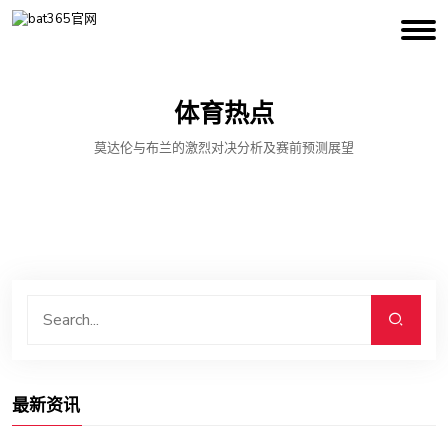
体育热点
莫达伦与布兰的激烈对决分析及赛前预测展望
最新资讯