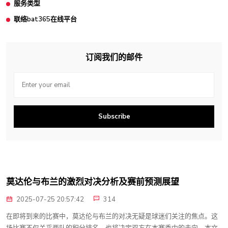
服务类型
联络bat365在线平台
订阅我们的邮件
Subscribe
莫达伦与布兰的激烈对决分析及赛前预测展望
2025-07-25 20:57:42
314
在即将到来的比赛中，莫达伦与布兰的对决无疑是球迷们关注的焦点。这