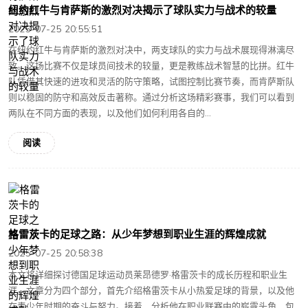
纽约红牛与肯萨斯的激烈对决揭示了球队实力与战术的较量
2025-07-25 20:55:51
在纽约红牛与肯萨斯的激烈对决中，两支球队的实力与战术展现得淋漓尽
致。这场比赛不仅是球员间技术的较量，更是教练战术智慧的比拼。红牛
队凭借其快速的进攻和灵活的防守策略，试图控制比赛节奏，而肯萨斯队
则以稳固的防守和高效反击著称。通过分析这场精彩赛事，我们可以看到
两队在不同方面的表现，以及他们如何利用各自的...
阅读
格雷茨卡的足球之路：从少年梦想到职业生涯的辉煌成就
2025-07-25 20:58:38
本文将详细探讨德国足球运动员莱昂德罗·格雷茨卡的成长历程和职业生
涯。文章分为四个部分，首先介绍格雷茨卡从小热爱足球的背景，以及他
在青少年时期的奋斗与努力。接着，分析他在职业联赛中的崭露头角，包