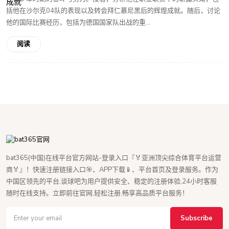
括他在沙尔克04队的表现以及转会拜仁慕尼黑后的辉煌成就。随后，讨论
他的国际比赛经历，包括为德国国家队出战的重...
阅读
bat365(中国)在线平台官方网站-登录入口『🏅亚洲顶尖综合体育平台运营
商🏅』！快速注册链接入口🎯、APP下载📱、平台首页及登录服务。作为
中国区领先的平台,谈球吧为用户提供安全、稳定的注册体验,24小时客服
随时在线支持。立即前往官网,轻松注册,畅享高品质平台服务！
Subscribe