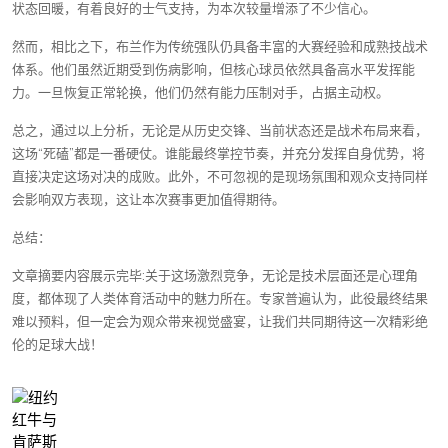
状态回暖，有着良好的士气支持，为本次较量增添了不少信心。
然而，相比之下，布兰作为传统强队仍具备丰富的大赛经验和成熟技战术
体系。他们虽然近期受到伤病影响，但核心球员依然具备高水平发挥能
力。一旦恢复正常轮换，他们仍然有能力压制对手，占据主动权。
总之，通过以上分析，无论是从历史交锋、当前状态还是战术布局来看，
这场“死磕”都是一番硬仗。谁能最终掌控节奏，并充分发挥自身优势，将
直接决定这场对决的成败。此外，不可忽视的是现场氛围和观众支持同样
会影响双方表现，这让本次赛事更加值得期待。
总结：
文章摘要内容展示完毕:关于这场激烈竞争，无论是技术层面还是心理角
度，都体现了人类体育活动中的魅力所在。专家普遍认为，此役最终结果
难以预料，但一定会为观众带来视觉盛宴，让我们共同期待这一次精彩绝
伦的足球大战！