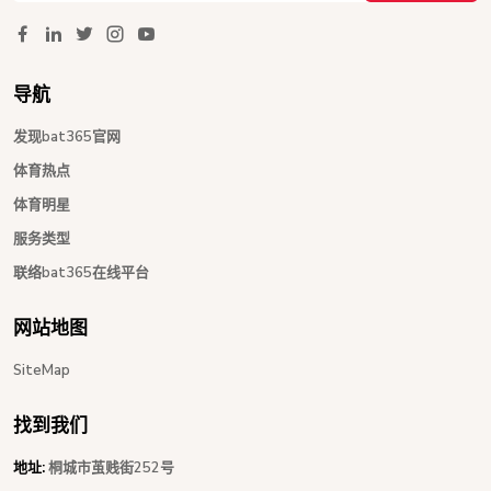
导航
发现bat365官网
体育热点
体育明星
服务类型
联络bat365在线平台
网站地图
SiteMap
找到我们
地址:
桐城市茧贱街252号