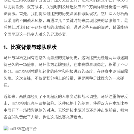
队在场上的表现都十分出色，比分交替上升，让观众们紧张不已。本文将
从比赛背景、双方战术、关键时刻及球迷反应四个方面详细分析这一场精
彩赛事。首先，我们将探讨比赛的历史渊源和球队现状，然后深入分析两
队采用的不同战术风格，再通过几个关键时刻来展现比赛的紧张氛围，最
后总结球迷们对于这场激战的热情反响。通过这些方面的阐述，希望能够
全面呈现这一场令人难忘的足球盛宴。
1、比赛背景与球队现状
马萨与坦塔之间有着悠久而激烈的竞争历史，这场比赛无疑是两队球迷期
待已久的一场盛事。马萨作为老牌强队，在本赛季表现稳定，积累了不少
积分。而坦塔则凭借年轻化的阵容和积极进取的态度，在联赛中逐渐崭露
头角。这次交锋，不仅是积分榜上的较量，更是两种足球理念的一次碰
撞。
近年来，两队都经历了不同程度的人事变动和战术调整，马萨注重防守反
击，而坦塔则以高压逼抢著称。这种风格上的差异，使得双方在本场比赛
中展开了一场精彩绝伦的对决。无论是技术型球员还是冲击型前锋，都为
各自球队贡献了力量，也让这场比赛充满看点。