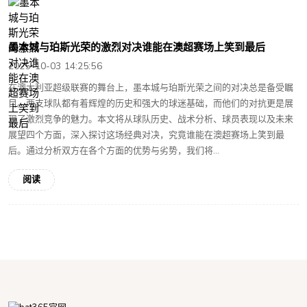
墨本城与珀斯光荣的激烈对决谁能在澳超赛场上笑到最后
2025-10-03 14:25:56
在澳大利亚超级联赛的舞台上，墨本城与珀斯光荣之间的对决总是备受瞩
目。两支球队都有着辉煌的历史和强大的球迷基础，而他们的对抗更是展
现了激烈竞争的魅力。本文将从球队历史、战术分析、球员表现以及未来
展望四个方面，深入探讨这场经典对决，究竟谁能在澳超赛场上笑到最
后。通过分析双方在各个方面的优势与劣势，我们将...
阅读