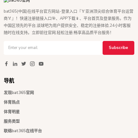
bat365(中国)在线平台官方网站-登录入口『🏅亚洲顶尖综合体育平台运营
商🏅』！快速注册链接入口🎯、APP下载📱、平台首页及登录服务。作为
中国区领先的平台,谈球吧为用户提供安全、稳定的注册体验,24小时客服
随时在线支持。立即前往官网,轻松注册,畅享高品质平台服务！
Subscribe
导航
发现bat365官网
体育热点
体育明星
服务类型
联络bat365在线平台