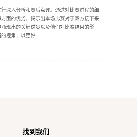
进行深入分析和赛后点评。通过对比赛过程的细
等方面的优劣，揭示出本场比赛对于双方接下来
中涌现出的关键球员以及他们对比赛结果的影
视角，以更好...
找到我们