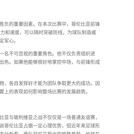
胜负的重要因素。在本次比赛中，哥伦比亚前锋
能力和速度，可以随时突破防线，为球队制造威
定军心。
一名不可忽视的重要角色。他不仅负责组织进
出色。如果他能够很好地掌控中场，与前锋形成
物，各自发挥好才能为团队争取更大的成功。因
置上的表现如何影响整场比赛的发展趋势。
比亚与玻利维亚之战不仅仅是一场普通友谊赛，
说哥伦比亚占据一定心理优势，但近年来足球形