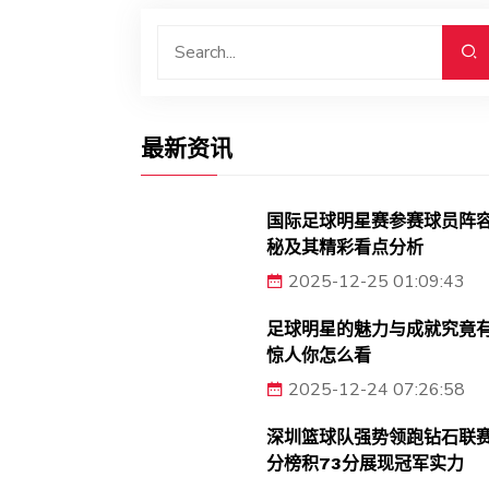
最新资讯
国际足球明星赛参赛球员阵
秘及其精彩看点分析
2025-12-25 01:09:43
足球明星的魅力与成就究竟
惊人你怎么看
2025-12-24 07:26:58
深圳篮球队强势领跑钻石联
分榜积73分展现冠军实力