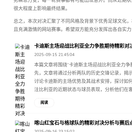
势瞬息万变，每一轮赛事都有可能出现意外。而从近期状
很大程度上影响最终结果。
总之，本次对决汇聚了不同风格及背景下优秀足球文化，
且充满激情的网站赛事。希望双方能充分发挥出各自实力
卡迪斯主场迎战比利亚全力争胜期待精彩对
2025-09-15 21:45:04
本篇文章将围绕“卡迪斯主场迎战比利亚全力争
先，文章将通过分析两队的历史交锋记录，揭
讨论卡迪斯的主场优势及其战术安排，探讨如
注比利亚的近期状态与球员表现，分析他们在客场
阅读
喀山红宝石与格球队的精彩对决分析与赛后
2025-09-16 23:15:02