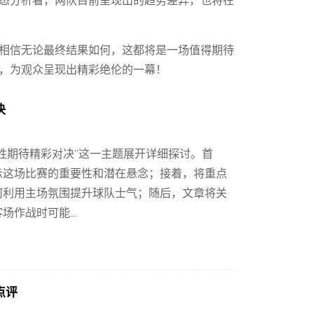
态分析看，两队目前呈现出的趋势差异，也将在
相信无论最终结果如何，这都将是一场值得期待
，为观众呈现出精彩绝伦的一幕！
决
胜期待精彩对决”这一主题展开详细探讨。首
示这场比赛的重要性和潜在悬念；接着，将重点
何利用主场氛围提升球队士气；随后，文章将关
作战时可能...
点评