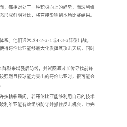
面，都相对处于一种积极向上的趋势，而玻利维
态形成鲜明对比，将直接影响到本场比赛结果。
他们通常以4-2-3-1或4-3-3阵型出战，
使得哥伦比亚能够最大化发挥其攻击天赋，同时
-1阵型来增强后防线，并试图通过长传寻找前锋
较强烈且控球能力突出的哥伦比亚时，很可能会
。
许多精彩瞬间。若哥伦比亚能够利用自己的技术
玻利维亚能有效组织防守并抓住反击机会，也完