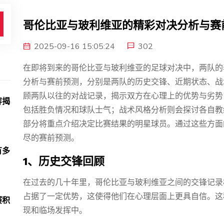
哥伦比亚与玻利维亚的精彩对决分析与赛
2025-09-16 15:05:24
302
在即将到来的哥伦比亚与玻利维亚的足球对决中，两队的
分析与赛前预测，分别是两队的历史交锋、近期状态、战
顾两队以往的对战记录，揭示双方在心理上的优势与劣势
容揭
包括胜负情况和球队士气；战术风格分析则会探讨各自教
部分将重点介绍决定比赛结果的明星球员。通过这些方面
尽的赛前预测。
有多
1、历史交锋回顾
在过去的几十年里，哥伦比亚与玻利维亚之间的交锋记录
占据了一定优势，这使得他们在心理层面上更具自信。这
赛积
现和临场发挥中。