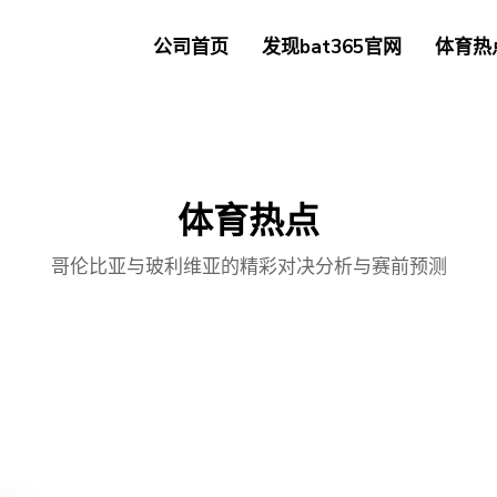
公司首页
发现bat365官网
体育热
体育热点
哥伦比亚与玻利维亚的精彩对决分析与赛前预测