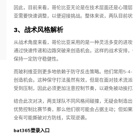
因此，目前来看，哥伦比亚无论是在技术层面还是心理层
亚需要快速调整，以便迎接挑战。整体来说，两队目前状
3、战术风格解析
从战术角度来看，哥伦比亚采用的是一种灵活多变的进攻体系。
通过快速传递和边路突破来创造机会。这样的战术安排，
保持一定防守稳健性。
而玻利维亚则更多地依赖于防守反击策略。他们常用5-4
创造机会。这种保守打法虽然有效，但是在面对技术流派
受到压制，因此必须更加注意控制节奏，以避免被动挨打
结合此次对决，两支球队不同风格间碰撞，无疑会制造出
优势控制比赛节奏，那么他们很可能会占据主动；但如果
全有可能撕破对方防线，实现逆袭。
bat365登录入口