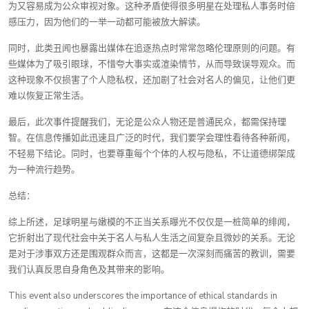
为又容易成为公众审视对象。这种矛盾使得很多明星在处理私人事务时倍
感压力，因为他们的一举一动都可能被放大解读。
同时，此类丑闻也暴露出媒体在追逐热点时常常忽略伦理原则的问题。有
些媒体为了吸引眼球，不惜夸大事实或渲染情节，从而导致误导观众。而
这种现象不仅损害了个人隐私权，还加剧了社会对名人的偏见，让他们更
难以恢复正常生活。
最后，此次事件提醒我们，无论是公众人物还是普通民众，都需保持理
智。在信息传播如此迅速且广泛的时代，我们要学会理性看待各种新闻，
不轻易下结论。同时，也要尊重每个个体的人权与隐私，不让道德绑架成
为一种流行趋势。
总结：
综上所述，足球明星与嫩模的不正当关系曝光不仅仅是一桩简单的绯闻，
它折射出了现代社会中关于名人与私人生活之间复杂且微妙的关系。无论
是对于涉事双方还是围观群众而言，这都是一次深刻而痛苦的教训，需要
我们认真反思自身角色及其带来的影响。
This event also underscores the importance of ethical standards in