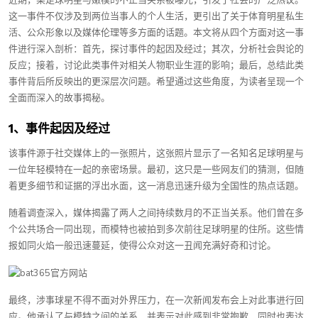
近期，某足球明星与嫩模的不正当关系被曝光，引发了社会的广泛热议。
这一事件不仅涉及到两位当事人的个人生活，更引出了关于体育明星私生
活、公众形象以及媒体伦理等多方面的话题。本文将从四个方面对这一事
件进行深入剖析：首先，探讨事件的起因及经过；其次，分析社会舆论的
反应；接着，讨论此类事件对相关人物职业生涯的影响；最后，总结此类
事件背后所反映出的更深层次问题。希望通过这些角度，为读者呈现一个
全面而深入的故事揭秘。
1、事件起因及经过
该事件源于社交媒体上的一张照片，这张照片显示了一名知名足球明星与
一位年轻模特在一起的亲密场景。最初，这只是一些网友们的猜测，但随
着更多细节和证据的浮出水面，这一消息迅速升级为全国性的热点话题。
随着调查深入，媒体揭露了两人之间持续数月的不正当关系。他们曾在多
个公共场合一同出现，而模特也被拍到多次前往足球明星的住所。这些情
报如同火焰一般迅速蔓延，使得公众对这一丑闻充满好奇和讨论。
最终，涉事球星不得不面对外界压力，在一次新闻发布会上对此事进行回
应。他承认了与模特之间的关系，并表示对此感到非常抱歉，同时也表达