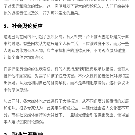
了对家庭和粉丝的愧疚。这一声明引发了更大的舆论风波，人们开始关注
他的道德责任以及这一行为可能带来的后果。
2、社会舆论反应
这则丑闻在网络上引起了强烈反响，各大社交平台上铺天盖地都是关于此
事的讨论。有些网友认为这只是个人私生活，不应该过度干涉，而另一些
人则认为作为公众人物，应当承担相应的道德责任。不同观点激烈碰撞，
让整个事件更加复杂化。
许多评论员也纷纷发表看法，有的人支持足球明星勇敢承认错误，也有人
批评他不顾家庭，对妻子和孩子造成伤害。不少女性评论者还针对模特提
出质疑，认为她利用自己的身份牟利，而不是单纯追求爱情。这种争议让
事情愈演愈烈。
与此同时，各大媒体也对此进行了大量报道，从不同角度分析事情的发展
和影响。很多专家认为，此类事件频繁发生，与现代社会名人文化密不可
分。而在社交媒体盛行的大背景下，一旦曝光便会引发连锁反应，使得当
事人难以逃脱舆论漩涡。
3、职业生涯影响