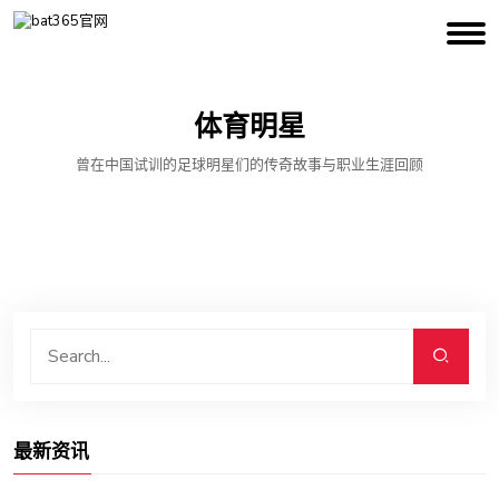
体育明星
曾在中国试训的足球明星们的传奇故事与职业生涯回顾
最新资讯