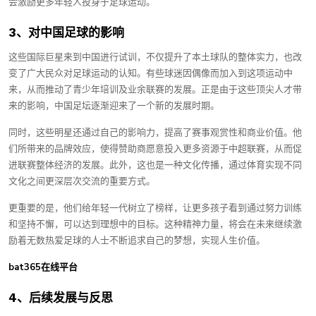
会激励更多年轻人投身于足球运动。
3、对中国足球的影响
这些国际巨星来到中国进行试训，不仅提升了本土球队的整体实力，也改
变了广大民众对足球运动的认知。有些球迷因偶像而加入到这项运动中
来，从而推动了青少年培训及业余联赛的发展。正是由于这些顶尖人才带
来的影响，中国足坛逐渐迎来了一个新的发展时期。
同时，这些明星还通过自己的影响力，提高了赛事观赏性和商业价值。他
们所带来的品牌效应，使得赞助商愿意投入更多资源于中超联赛，从而促
进联赛整体经济的发展。此外，这也是一种文化传播，通过体育实现不同
文化之间更深层次交流的重要方式。
更重要的是，他们给年轻一代树立了榜样，让更多孩子看到通过努力训练
和坚持不懈，可以达到理想中的目标。这种精神力量，将会在未来继续激
励着无数热爱足球的人士不断追求自己的梦想，实现人生价值。
bat365在线平台
4、后续发展与反思