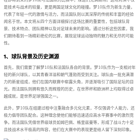
在即将到来的梦10队与法国队的比赛中，球迷们充满期待。这场对决不仅
是技术与战术的较量，更是两国足球文化的碰撞。梦10队作为新生力量，
代表了年轻一代的激情与活力，而法国队则以其深厚的传统和丰富的经验
闻名于世。本文将从四个方面详细探讨这场比赛的重要性，包括球队背
景、技术特点、团队精神以及对足球未来的影响。通过分析这些因素，我
们期待看到一场精彩绝伦的比赛，展现足球运动独特的魅力和无尽的可能
性。
1、球队背景及历史渊源
首先，我们需要了解梦10队和法国队各自的背景。梦10队作为一支相对年
轻的新兴球队，以其青春洋溢和朝气蓬勃而受到关注。球队由一批充满潜
力的新星组成，他们在国内联赛中崭露头角，并逐渐吸引了国际足坛的目
光。而法国队则拥有悠久而辉煌的历史，在世界杯和欧洲杯上均取得过卓
越成就，是世界足球强国之一。
此外，梦10队在组建过程中注重融合多元化元素，不仅强调个人能力，还
极力倡导团队配合。这种理念使他们能够迅速适应高水平赛事中的激烈竞
争。而法国队凭借世界级球员如姆巴佩、格里兹曼等，形成了战斗力十足
且技战术水平极高的阵容，他们在大赛中的表现更是给人留下深刻印象。