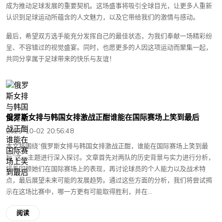
成为推动足球发展的重要契机。这场盛事将吸引全球目光，让更多人重新
认识到足球运动所蕴含的人文魅力，以及它带给我们的激情与感动。
最后，希望双方选手能充分发挥自己的最佳状态，为我们奉献一场精彩纷
呈、不容错过的视觉盛宴。同时，也愿更多的人因这项运动而聚集一起，
共同分享属于足球带来的快乐与友谊！
俄罗斯女排与韩国女排激战正酣谁能在国际赛场上笑到最后
2025-10-02 20:56:48
本文将围绕“俄罗斯女排与韩国女排激战正酣，谁能在国际赛场上笑到最
后”这一主题进行深入探讨。文章首先对两队的历史背景与实力进行分析，
接着回顾她们在国际赛场上的表现，再讨论球员的个人能力以及战术特
点，最后展望未来可能的发展趋势。通过这些方面的分析，我们将尝试揭
示在这场比赛中，哪一方更有可能取得胜利，并在...
阅读