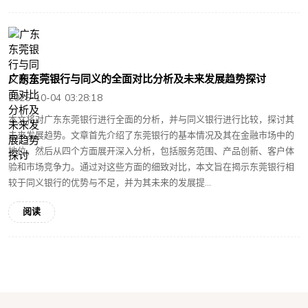
广东东莞银行与同义的全面对比分析及未来发展趋势探讨
2025-10-04 03:28:18
本文将对广东东莞银行进行全面的分析，并与同义银行进行比较，探讨其
未来发展趋势。文章首先介绍了东莞银行的基本情况及其在金融市场中的
地位，然后从四个方面展开深入分析，包括服务范围、产品创新、客户体
验和市场竞争力。通过对这些方面的细致对比，本文旨在揭示东莞银行相
较于同义银行的优势与不足，并为其未来的发展提...
阅读