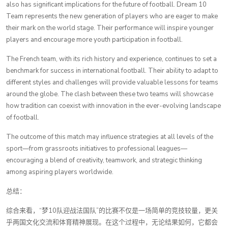
also has significant implications for the future of football. Dream 10
Team represents the new generation of players who are eager to make
their mark on the world stage. Their performance will inspire younger
players and encourage more youth participation in football.
The French team, with its rich history and experience, continues to set a
benchmark for success in international football. Their ability to adapt to
different styles and challenges will provide valuable lessons for teams
around the globe. The clash between these two teams will showcase
how tradition can coexist with innovation in the ever-evolving landscape
of football.
The outcome of this match may influence strategies at all levels of the
sport—from grassroots initiatives to professional leagues—
encouraging a blend of creativity, teamwork, and strategic thinking
among aspiring players worldwide.
总结：
综合来看，“梦10队迎战法国队”的比赛不仅是一场简单的竞技较量，更关
乎两国文化交流和体育精神展现。在这个过程中，无论结果如何，它都会