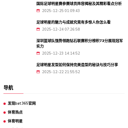
国际足球明星赛参赛球员阵容揭秘及其精彩看点分析
2025-12-25 01:09:43
足球明星的魅力与成就究竟有多惊人你怎么看
2025-12-24 07:26:58
深圳篮球队强势领跑钻石联赛积分榜积73分展现冠军
实力
2025-12-23 14:14:52
足球明星发型如何保持完美造型的秘诀与技巧分享
2025-12-22 21:55:52
导航
发现bat365官网
体育热点
体育明星