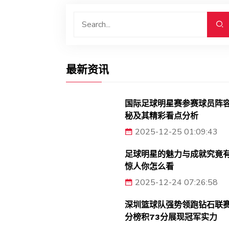
最新资讯
国际足球明星赛参赛球员阵
秘及其精彩看点分析
2025-12-25 01:09:43
足球明星的魅力与成就究竟
惊人你怎么看
2025-12-24 07:26:58
深圳篮球队强势领跑钻石联
分榜积73分展现冠军实力