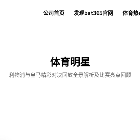
公司首页
发现bat365官网
体育热
体育明星
利物浦与皇马精彩对决回放全景解析及比赛亮点回顾