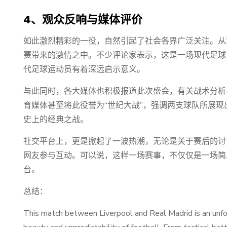
4、观众反响与媒体评价
如此激烈精彩的一役，自然引起了社会各界广泛关注。从
赛带来的激情之中。不少评论家表示，这是一场现代足球
代足球运动员有着深远启示意义。
与此同时，各大媒体也积极报道此次盛会，有关战术分析
育媒体甚至将此役誉为“世纪大战”，强调两支球队所展
史上的经典之战。
社交平台上，更是掀起了一波热潮，无论是关于赛后的讨
网友参与互动。可以说，这样一场赛事，不仅仅是一场简
台。
总结：
This match between Liverpool and Real Madrid is an unf