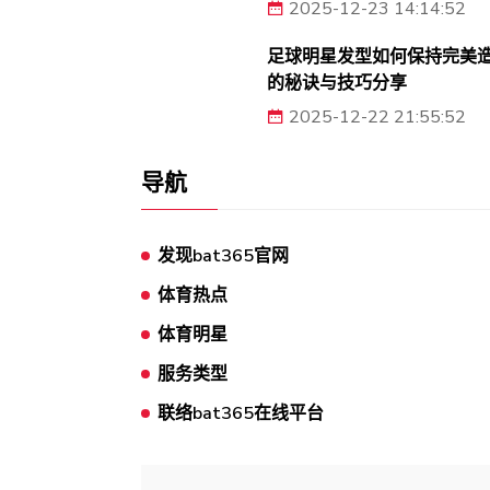
2025-12-23 14:14:52
足球明星发型如何保持完美
的秘诀与技巧分享
2025-12-22 21:55:52
导航
发现bat365官网
体育热点
体育明星
服务类型
联络bat365在线平台